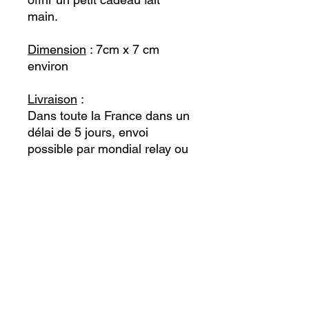
main.
Dimension
: 7cm x 7 cm
environ
Livraison
:
Dans toute la France dans un
délai de 5 jours, envoi
possible par mondial relay ou
la poste.
Remise en main propre
possible dans un rayon de 15
km autour de 31230
(Montesquieu-Guittaut)