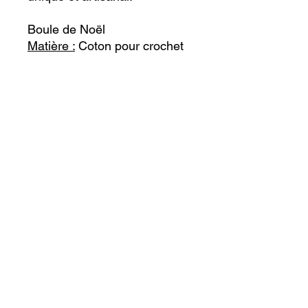
Boule de Noël
Matière :
Coton pour crochet
Livraison
:
Dans toute la France dans un
délai de 5 jours, envoi
possible par mondial relay ou
la poste.
Remise en main propre
possible dans un rayon de 15
km autour de 31230
(Montesquieu-Guittaut)
Do Not Sell My Personal Information