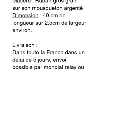
Matière
: Ruban gros grain
sur son mousqueton argenté
Dimension
: 40 cm de
longueur sur 2.5cm de largeur
environ.
Livraison :
Dans toute la France dans un
délai de 5 jours, envoi
possible par mondial relay ou
la poste.
Remise en main propre
possible dans un rayon de 15
km autour de 31230
(Montesquieu-Guittaut)