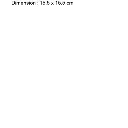
Dimension :
15.5 x 15.5 cm
Livraison :
Dans toute la France dans un
délai de 5 jours, envoi
possible par mondial relay ou
la poste.
Remise en main propre
possible dans un rayon de 15
km autour de 31230
(Montesquieu-Guittaut)
Do Not Sell My Personal Information
Politique de confidentialité
Conditions générales de vente