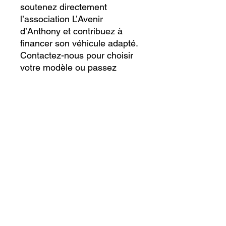
soutenez directement
l’association L’Avenir
d’Anthony et contribuez à
financer son véhicule adapté.
Contactez-nous pour choisir
votre modèle ou passez
commande dès maintenant !
Livraison
:
Dans toute la France dans un
délai de 5 jours, envoi
possible par mondial relay ou
la poste.
Remise en main propre
possible dans un rayon de 15
km autour de 31230
(Montesquieu-Guittaut)