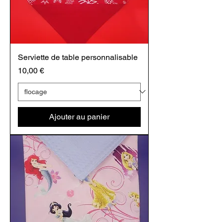
Serviette de table personnalisable
Prix
10,00 €
Ajouter au panier