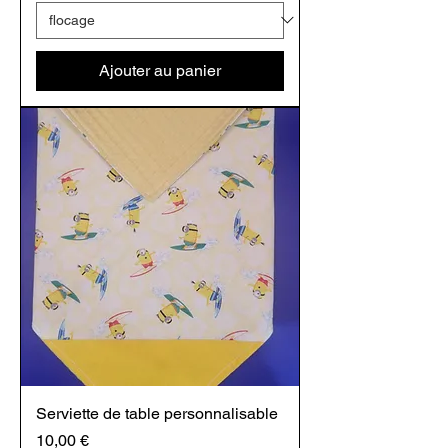
Ajouter au panier
Serviette de table personnalisable
Prix
10,00 €