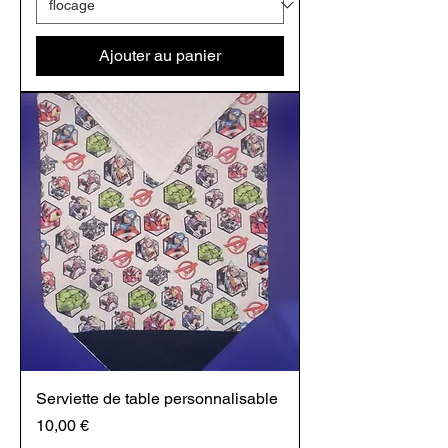
Ajouter au panier
Serviette de table personnalisable
Prix
10,00 €