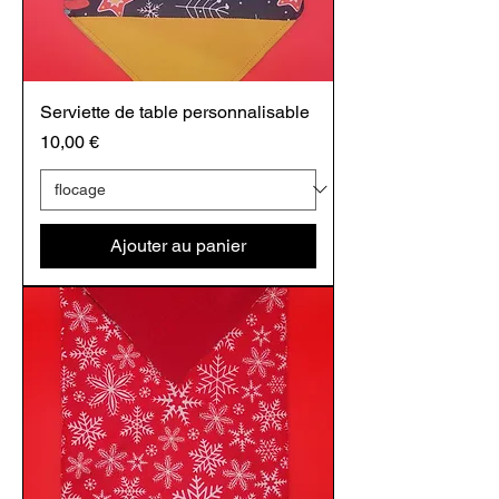
Serviette de table personnalisable
Prix
10,00 €
Ajouter au panier