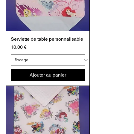
Serviette de table personnalisable
Prix
10,00 €
Ajouter au panier