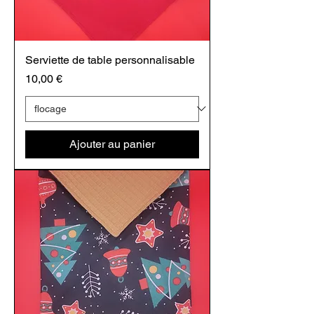
Serviette de table personnalisable
Prix
10,00 €
Ajouter au panier