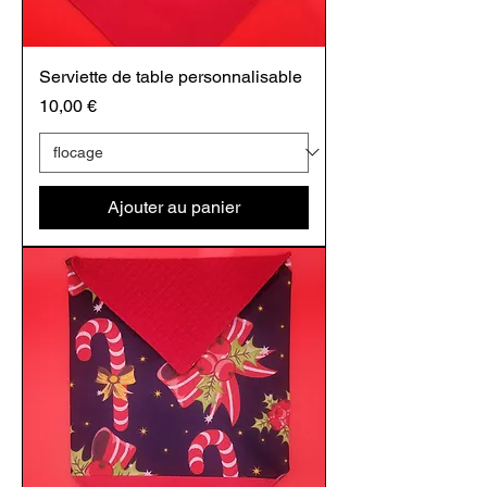
Serviette de table personnalisable
Prix
10,00 €
Ajouter au panier