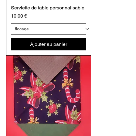
Serviette de table personnalisable
Prix
10,00 €
Ajouter au panier