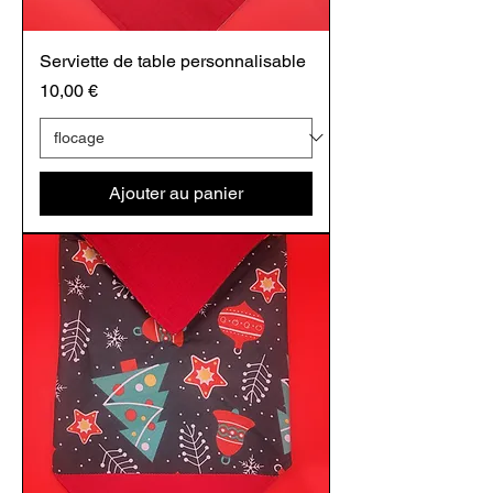
Serviette de table personnalisable
Prix
10,00 €
Ajouter au panier