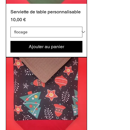
Serviette de table personnalisable
Prix
10,00 €
Ajouter au panier